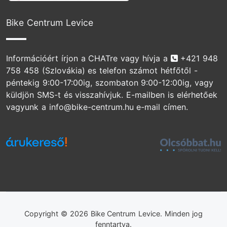
Bike Centrum Levice
Telefonszám
Információért írjon a CHATre vagy hívja a
+421 948
758 458
(Szlovákia) es telefon számot hétfőtől -
péntekig 9:00-17:00ig, szombaton 9:00-12:00ig, vagy
küldjön SMS-t és visszahívjuk. E-mailben is elérhetőek
vagyunk a info@bike-centrum.hu e-mail címen.
Copyright © 2026 Bike Centrum Levice. Minden jog
fenntartva.