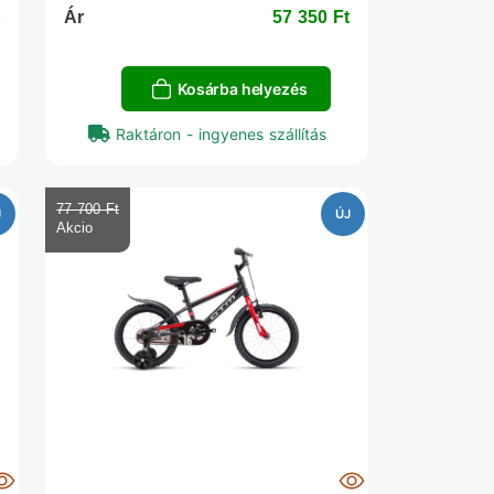
‎
Ár
57 350 Ft‎
Kosárba helyezés
Raktáron - ingyenes szállítás
77 700 Ft‎
J
ÚJ