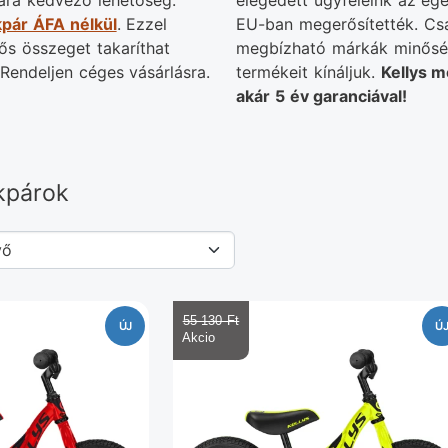
ra kedvező lehetőség:
elégedett ügyfeleink az eg
pár ÁFA nélkül
. Ezzel
EU-ban megerősítették. Cs
tős összeget takaríthat
megbízható márkák minősé
Rendeljen céges vásárlásra.
termékeit kínáljuk.
Kellys m
akár 5 év garanciával!
kpárok
55 130 Ft‎
ÚJ
Ú