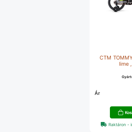
CTM TOMMY -
lime 
Gyárt
Ár
Kos
Raktáron - i