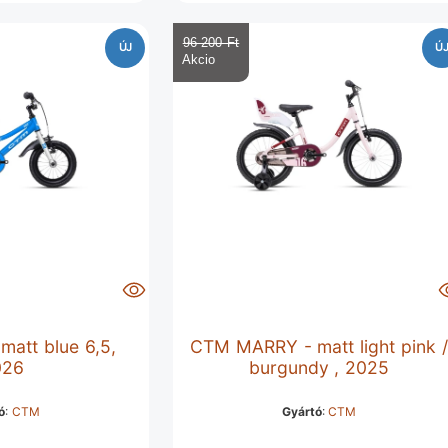
96 200 Ft‎
ÚJ
Ú
matt blue 6,5,
CTM MARRY - matt light pink /
026
burgundy , 2025
ó
:
CTM
Gyártó
:
CTM