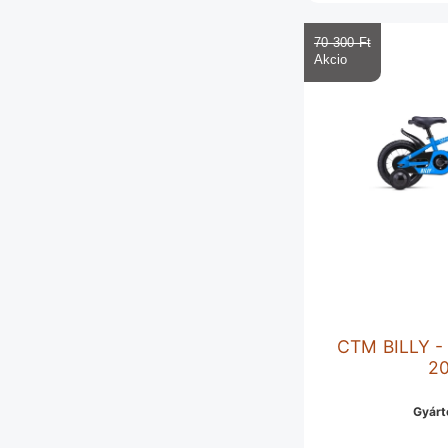
70 300 Ft‎
CTM BILLY - 
2
Gyárt