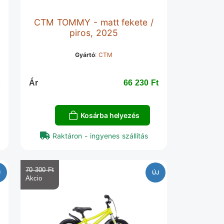
CTM TOMMY - matt fekete /
piros, 2025
Gyártó
:
CTM
‎
Ár
66 230 Ft‎
Kosárba helyezés
Raktáron - ingyenes szállítás
70 300 Ft‎
J
ÚJ