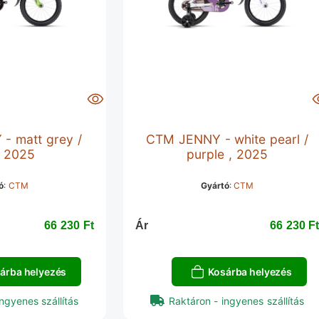
 matt grey /
CTM JENNY - white pearl /
, 2025
purple , 2025
ó
:
CTM
Gyártó
:
CTM
66 230 Ft‎
Ár
66 230 Ft
árba helyezés
Kosárba helyezés
ngyenes szállítás
Raktáron - ingyenes szállítás