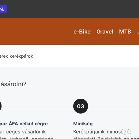
ek
e-Bike
Gravel
MTB
erek kerékpárok
ásárolni?
03
pár ÁFA nélkül cégre
Minőség
r céges vásárlóink
Kerékpárjaink minőségét