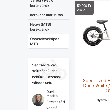
Városi / Retro
kerékpárok
59 200 Ft‎
Kerákpár kiárusítás
Hegyi (MTB)
kerékpárok
Összteleszkópos
MTB
Segítségre van
szüksége? Írjon
nekünk – azonnal
Specialized 
válaszolunk.
Dune White /
2
David
Medve
Gyártó
:
S
Értékesítési
vezető