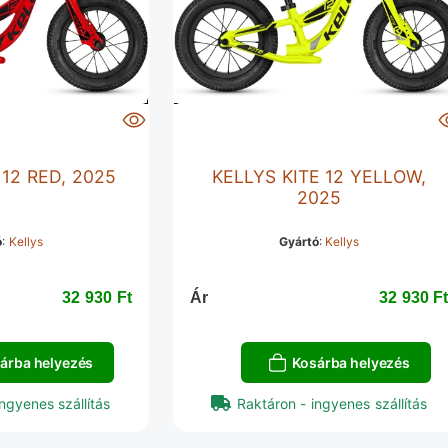
 12 RED, 2025
KELLYS KITE 12 YELLOW,
2025
ó
:
Kellys
Gyártó
:
Kellys
32 930 Ft‎
Ár
32 930 Ft
árba helyezés
Kosárba helyezés
ngyenes szállítás
Raktáron - ingyenes szállítás