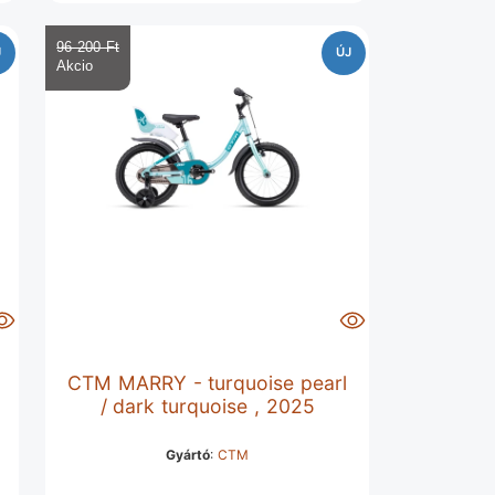
96 200 Ft‎
J
ÚJ
CTM MARRY - turquoise pearl
/ dark turquoise , 2025
Gyártó
:
CTM