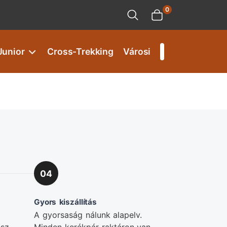
0
Junior
Cross-Trekking
Városi
04
Gyors kiszállítás
A gyorsaság nálunk alapelv.