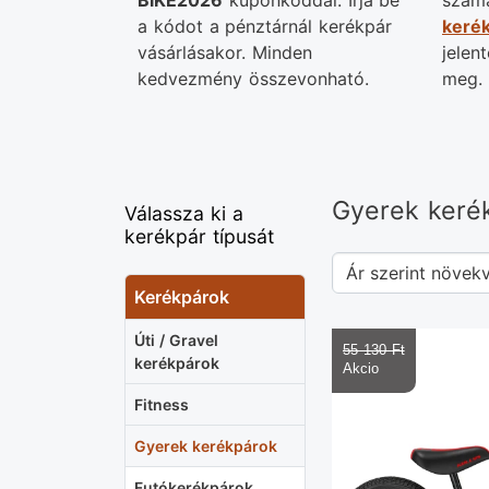
BIKE2026
kuponkóddal. Írja be
számá
a kódot a pénztárnál kerékpár
kerék
vásárlásakor. Minden
jelen
kedvezmény összevonható.
meg. 
Gyerek keré
Válassza ki a
kerékpár típusát
Kerékpárok
Úti / Gravel
55 130 Ft‎
kerékpárok
Fitness
Gyerek kerékpárok
Futókerékpárok