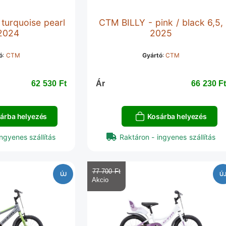
urquoise pearl
CTM BILLY - pink / black 6,5,
 2024
2025
ó
:
CTM
Gyártó
:
CTM
62 530 Ft‎
Ár
66 230 Ft
árba helyezés
Kosárba helyezés
ngyenes szállítás
Raktáron - ingyenes szállítás
77 700 Ft‎
ÚJ
Ú