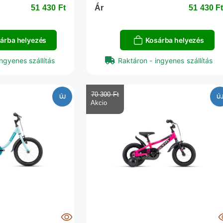
51 430 Ft‎
Ár
51 430 Ft
árba helyezés
Kosárba helyezés
ngyenes szállítás
Raktáron - ingyenes szállítás
70 300 Ft‎
ÚJ
Ú