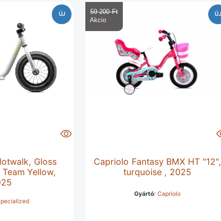
59 200 Ft‎
ÚJ
Ú
Hotwalk, Gloss
Capriolo Fantasy BMX HT "12"
 Team Yellow,
turquoise , 2025
025
Gyártó
:
Capriolo
pecialized