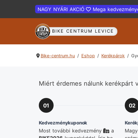
NAGY NYÁRI AKCIÓ
Mega kedvezmény
BIKE CENTRUM LEVICE
Bike-centrum.hu
Eshop
Kerékpárok
Gy
Miért érdemes nálunk kerékpárt v
01
02
Kedvezménykuponok
Kerék
Most további kedvezmény
a
Magya