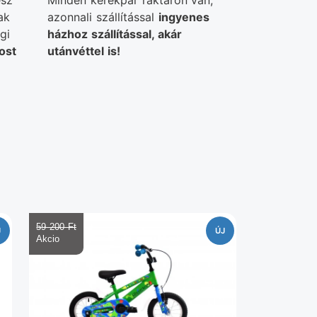
ész
Minden kerékpár raktáron van,
ak
azonnali szállítással
ingyenes
gi
házhoz szállítással, akár
ost
utánvéttel is!
59 200 Ft‎
J
ÚJ