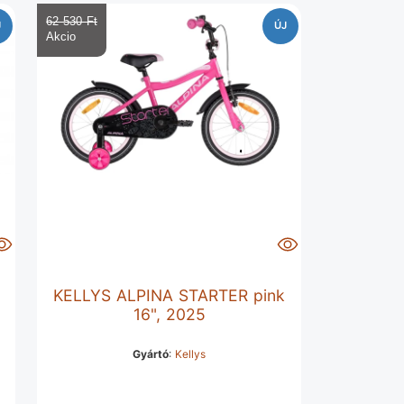
62 530 Ft‎
J
ÚJ
,
KELLYS ALPINA STARTER pink
16", 2025
Gyártó
:
Kellys