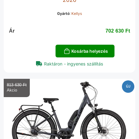
Gyártó
:
Kellys
Ár
702 630 Ft‎
Kosárba helyezés
Raktáron - ingyenes szállítás
813 630 Ft‎
ÚJ