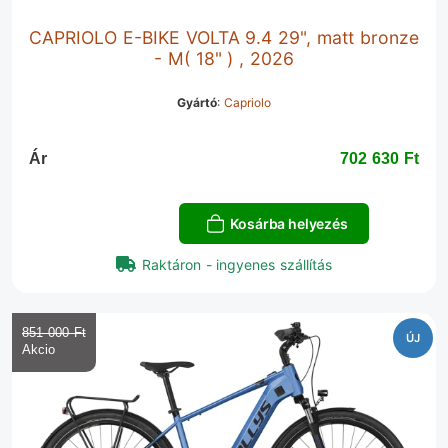
CAPRIOLO E-BIKE VOLTA 9.4 29", matt bronze
- M( 18" ) , 2026
Gyártó
:
Capriolo
Ár
702 630 Ft‎
Kosárba helyezés
Raktáron - ingyenes szállítás
851 000 Ft‎
ÚJ