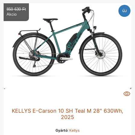
850 630 Ft‎
ÚJ
KELLYS E-Carson 10 SH Teal M 28" 630Wh,
2025
Gyártó
:
Kellys