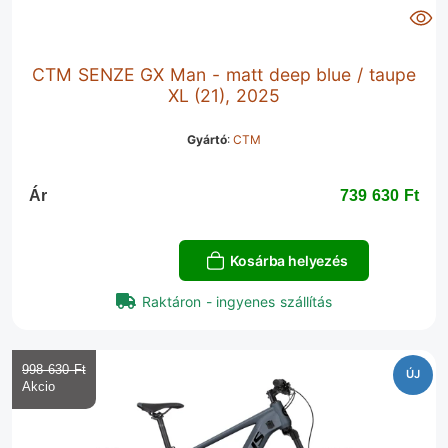
CTM SENZE GX Man - matt deep blue / taupe
XL (21), 2025
Gyártó
:
CTM
Ár
739 630 Ft‎
Kosárba helyezés
Raktáron - ingyenes szállítás
998 630 Ft‎
ÚJ