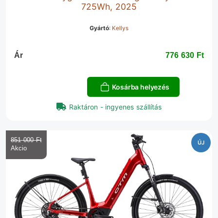
725Wh, 2025
Gyártó
:
Kellys
Ár
776 630 Ft‎
Kosárba helyezés
Raktáron - ingyenes szállítás
851 000 Ft‎
ÚJ