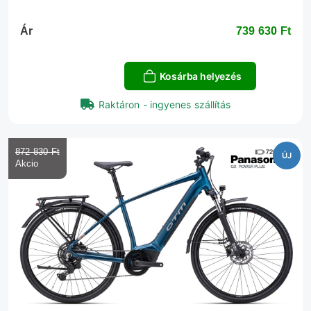
Ár
739 630 Ft‎
Kosárba helyezés
Raktáron - ingyenes szállítás
872 830 Ft‎
ÚJ