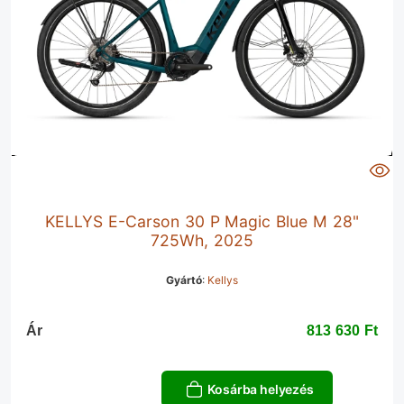
KELLYS E-Carson 30 P Magic Blue M 28"
725Wh, 2025
Gyártó
:
Kellys
Ár
813 630 Ft‎
Kosárba helyezés