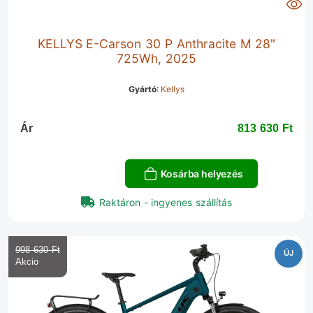
KELLYS E-Carson 30 P Anthracite M 28"
725Wh, 2025
Gyártó
:
Kellys
Ár
813 630 Ft‎
Kosárba helyezés
Raktáron - ingyenes szállítás
998 630 Ft‎
ÚJ