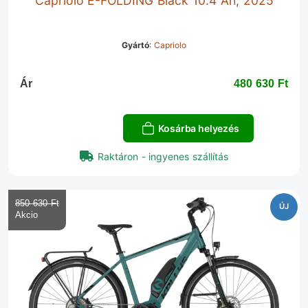
Capriolo E-FOLDING Black 10.4 Ah, 2025
Gyártó
:
Capriolo
Ár
480 630 Ft‎
Kosárba helyezés
Raktáron - ingyenes szállítás
850 630 Ft‎
ÚJ