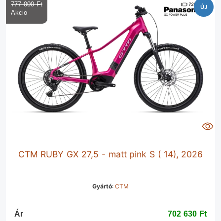
777 000 Ft‎
ÚJ
CTM RUBY GX 27,5 - matt pink S ( 14), 2026
Gyártó
:
CTM
Ár
702 630 Ft‎