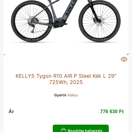
KELLYS Tygon R10 AIR P Steel Kék L 29"
725Wh, 2025
Gyártó
:
Kellys
Ár
776 630 Ft‎
Kosárba helyezés