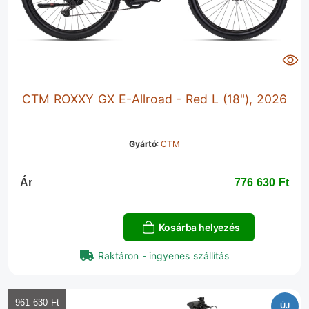
CTM ROXXY GX E-Allroad - Red L (18"), 2026
Gyártó
:
CTM
Ár
776 630 Ft‎
Kosárba helyezés
Raktáron - ingyenes szállítás
961 630 Ft‎
ÚJ