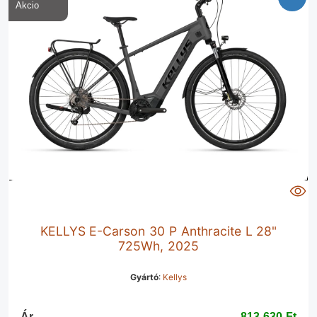
KELLYS E-Carson 30 P Anthracite L 28"
725Wh, 2025
Gyártó
:
Kellys
Ár
813 630 Ft‎