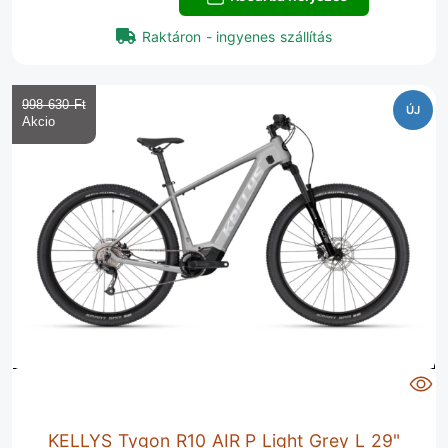
Raktáron - ingyenes szállítás
998 630 Ft‎
ÚJ
KELLYS Tygon R10 AIR P Light Grey L 29"