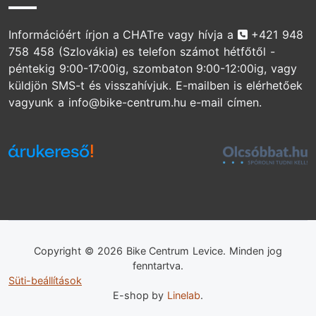
Telefonszám
Információért írjon a CHATre vagy hívja a
+421 948
758 458
(Szlovákia) es telefon számot hétfőtől -
péntekig 9:00-17:00ig, szombaton 9:00-12:00ig, vagy
küldjön SMS-t és visszahívjuk. E-mailben is elérhetőek
vagyunk a info@bike-centrum.hu e-mail címen.
Copyright © 2026 Bike Centrum Levice. Minden jog
fenntartva.
Süti-beállítások
E-shop by
Linelab
.