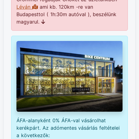
Léván
ami kb. 120km -re van
Budapesttol ( 1h:30m autóval ), beszélünk
magyarul.
ÁFA-alanyként 0% ÁFA-val vásárolhat
kerékpárt. Az adómentes vásárlás feltételei
a következők: