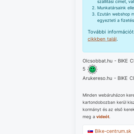
szállítási címet, v
Munkatársaink elle
Ezután webshop me
egyezteti a fizetés
További információ
cikkben talál
.
Olcsobbat.hu - BIKE C
5
Arukereso.hu - BIKE
Minden webáruházon keresz
kartondobozban kerül kiszá
kormányt és az első kerek
meg a
videót
.
Bike-centrum.sk