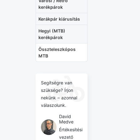
Városi / Retro
kerékpárok
Kerákpár kiárusítás
Hegyi (MTB)
kerékpárok
Összteleszkópos
MTB
Segítségre van
szüksége? Írjon
nekünk – azonnal
válaszolunk.
David
Medve
Értékesítési
vezető