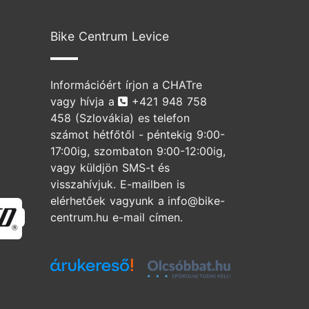
Bike Centrum Levice
Információért írjon a CHATre
Telefonszám
vagy hívja a
+421 948 758
458
(Szlovákia) es telefon
számot hétfőtől - péntekig 9:00-
17:00ig, szombaton 9:00-12:00ig,
vagy küldjön SMS-t és
visszahívjuk. E-mailben is
elérhetőek vagyunk a info@bike-
Specialized
centrum.hu e-mail címen.