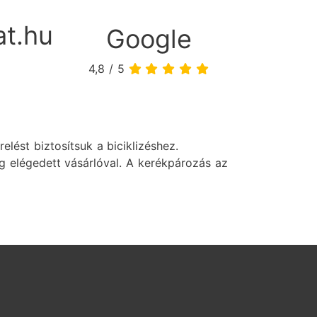
t.hu
Google
4,8 / 5
lést biztosítsuk a biciklizéshez.
g elégedett vásárlóval. A kerékpározás az