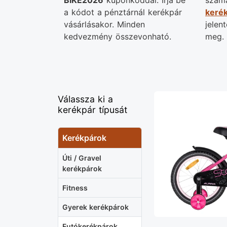
BIKE2026
kuponkóddal. Írja be
számá
a kódot a pénztárnál kerékpár
kerék
vásárlásakor. Minden
jelen
kedvezmény összevonható.
meg. 
Válassza ki a
kerékpár típusát
Kerékpárok
Úti / Gravel
kerékpárok
Fitness
Gyerek kerékpárok
Futókerékpárok