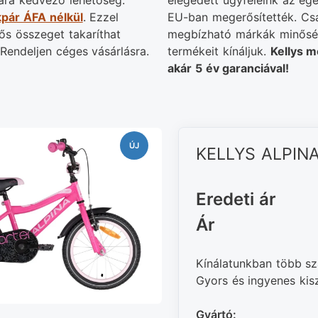
ra kedvező lehetőség:
elégedett ügyfeleink az eg
pár ÁFA nélkül
. Ezzel
EU-ban megerősítették. Cs
tős összeget takaríthat
megbízható márkák minősé
Rendeljen céges vásárlásra.
termékeit kínáljuk.
Kellys m
akár 5 év garanciával!
ÚJ
KELLYS ALPINA
Eredeti ár
Ár
Kínálatunkban több sz
Gyors és ingyenes kiszá
Gyártó: