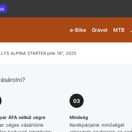
ek
e-Bike
Gravel
MTB
LLYS ALPINA STARTER pink 16", 2025
ásárolni?
03
pár ÁFA nélkül cégre
Minőség
r céges vásárlóink
Kerékpárjaink minőségét