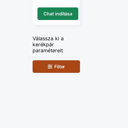
Chat indítása
Válassza ki a
kerékpár
paramétereit
Filter