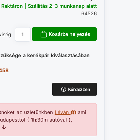
Raktáron | Szállítás 2–3 munkanap alatt
64526
Kosárba helyezés
iség:
szüksége a kerékpár kiválasztásában
 458
Kérdezzen
Önöket az üzletünkben
Léván
ami
udapesttol ( 1h:30m autóval ),
.