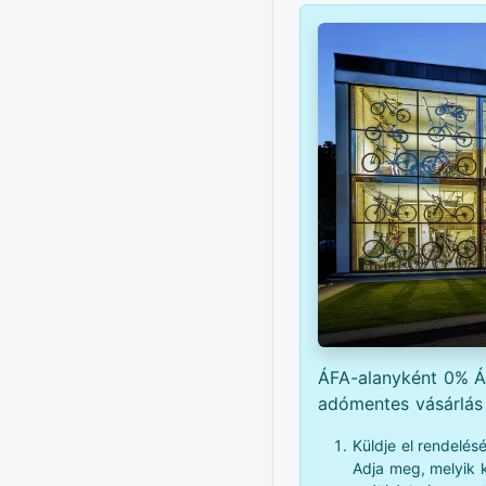
ÁFA-alanyként 0% ÁF
adómentes vásárlás 
Küldje el rendelés
Adja meg, melyik 