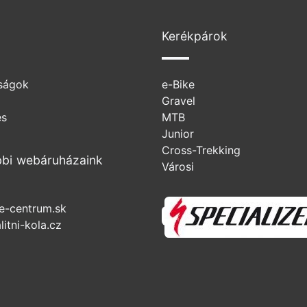
Kerékpárok
ságok
e-Bike
Gravel
és
MTB
Junior
Cross-Trekking
bi webáruházaink
Városi
e-centrum.sk
itni-kola.cz