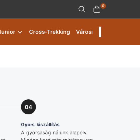
0
Junior
Cross-Trekking
Városi
04
Gyors kiszállítás
A gyorsaság nálunk alapelv.