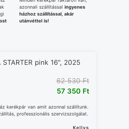
ész
Minden kerékpár raktáron van,
ak
azonnali szállítással
ingyenes
gi
házhoz szállítással, akár
ost
utánvéttel is!
 STARTER pink 16", 2025
62 530 Ft‎
57 350 Ft‎
áz kerékpár van amit azonnal szállítunk.
llítás, professzionális szervizszolgálat.
Kellys