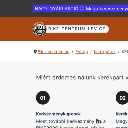
NAGY NYÁRI AKCIÓ
Mega kedvezmény
BIKE CENTRUM LEVICE
Bike-centrum.hu
Eshop
Kerékpárok
KE
Miért érdemes nálunk kerékpárt v
01
02
Kedvezménykuponok
Kerék
Most további kedvezmény
a
Magya