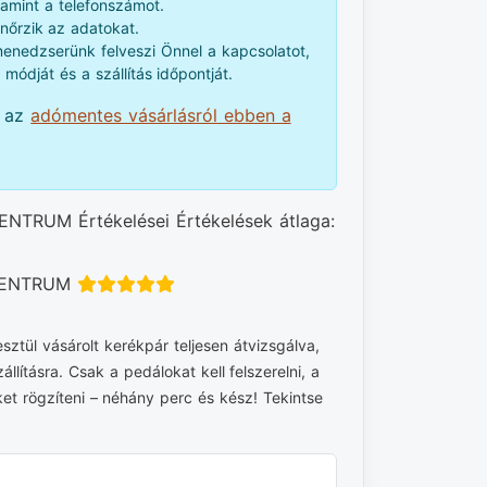
alamint a telefonszámot.
nőrzik az adatokat.
nedzserünk felveszi Önnel a kapcsolatot,
 módját és a szállítás időpontját.
t az
adómentes vásárlásról ebben a
ENTRUM Értékelései Értékelések átlaga:
 CENTRUM
tül vásárolt kerékpár teljesen átvizsgálva,
llításra. Csak a pedálokat kell felszerelni, a
et rögzíteni – néhány perc és kész! Tekintse