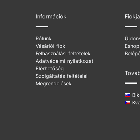
Információk
Fiókja
Rólunk
Újdon
Vásárlói fiók
Eshop
Felhasználási feltételek
Belép
Adatvédelmi nyilatkozat
Elérhetőség
Továb
Szolgáltatás feltételei
Megrendelések
Bik
Kval