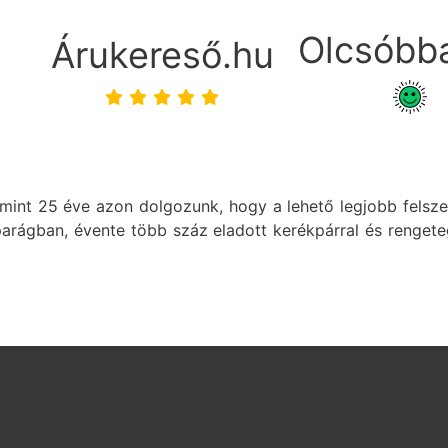
Olcsóbba
Árukereső.hu
int 25 éve azon dolgozunk, hogy a lehető legjobb felszere
parágban, évente több száz eladott kerékpárral és rengete