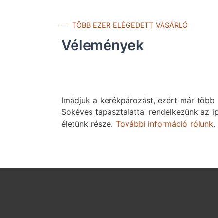
TÖBB EZER ELÉGEDETT VÁSÁRLÓ
Vélemények
Imádjuk a kerékpározást, ezért már több m
Sokéves tapasztalattal rendelkezünk az i
életünk része.
További információ rólunk
.