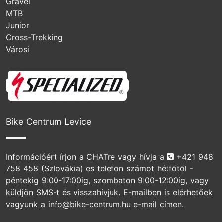
Gravel
MTB
Junior
Cross-Trekking
Városi
Specialized
Bike Centrum Levice
Telefonszám
Információért írjon a CHATre vagy hívja a
+421 948
758 458
(Szlovákia) es telefon számot hétfőtől -
péntekig 9:00-17:00ig, szombaton 9:00-12:00ig, vagy
küldjön SMS-t és visszahívjuk. E-mailben is elérhetőek
vagyunk a info@bike-centrum.hu e-mail címen.