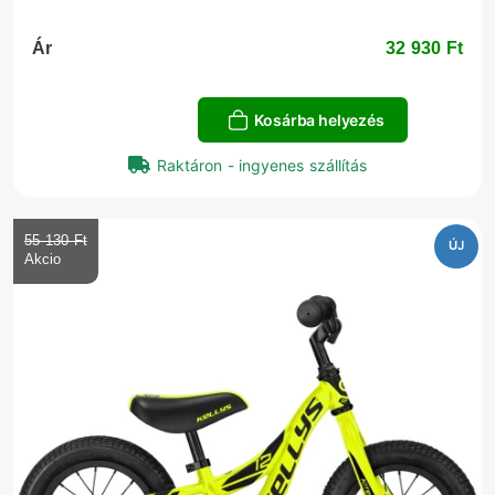
Ár
32 930 Ft‎
Kosárba helyezés
Raktáron - ingyenes szállítás
55 130 Ft‎
ÚJ