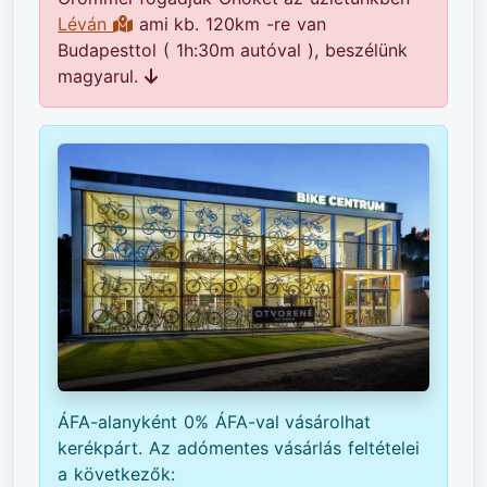
Léván
ami kb. 120km -re van
Budapesttol ( 1h:30m autóval ), beszélünk
magyarul.
ÁFA-alanyként 0% ÁFA-val vásárolhat
kerékpárt. Az adómentes vásárlás feltételei
a következők: